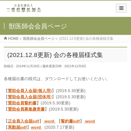
獣医師会会員ページ
HOME
»
獣医師会会員ページ
»
(2021.12.8更新) 会の各種届様式集
(2021.12.8更新) 会の各種届様式集
投稿日 : 2014年11月29日
最終更新日時 : 2021年12月8日
各種届出書の様式は、ダウンロードしてお使いください。
【
賛助会員入会届(個人用)
】(2019.5.30更新)
【
賛助会員入会届(団体用
)
】(2019.5.30更新)
【
賛助会員誓約書
】(2019.5.30更新)
【
賛助会員募集趣意書
】(2019.5.30更新)
【
正会員入会届pdf
】
word
【
誓約書pdf
】
word
【
異動届pdf
】
word
(2020.7.17更新)