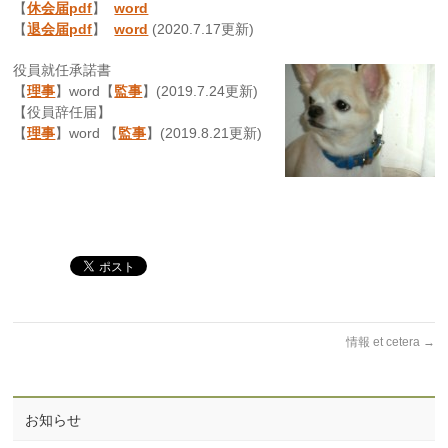
【
休会届pdf
】
word
【
退会届pdf
】
word
(2020.7.17更新)
役員就任承諾書
【
理事
】word【
監事
】(2019.7.24更新)
【役員辞任届】
【
理事
】word 【
監事
】(2019.8.21更新)
情報 et cetera
→
お知らせ