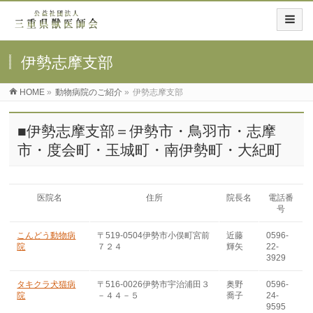
伊勢志摩支部
HOME
»
動物病院のご紹介
»
伊勢志摩支部
■伊勢志摩支部＝伊勢市・鳥羽市・志摩
市・度会町・玉城町・南伊勢町・大紀町
医院名
住所
院長名
電話番
号
こんどう動物病
〒519-0504伊勢市小俣町宮前
近藤
0596-
院
７２４
輝矢
22-
3929
タキクラ犬猫病
〒516-0026伊勢市宇治浦田３
奥野
0596-
院
－４４－５
喬子
24-
9595