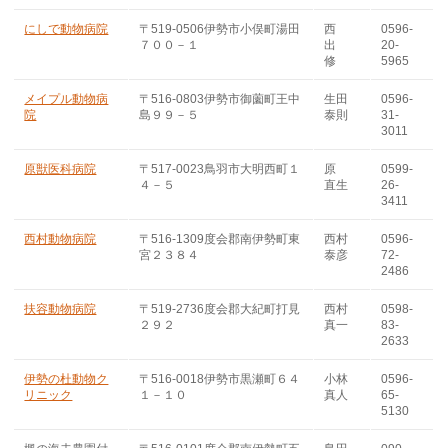
にしで動物病院
〒519-0506伊勢市小俣町湯田
西
0596-
７００－１
出
20-
修
5965
メイプル動物病
〒516-0803伊勢市御薗町王中
生田
0596-
院
島９９－５
泰則
31-
3011
原獣医科病院
〒517-0023鳥羽市大明西町１
原
0599-
４－５
直生
26-
3411
西村動物病院
〒516-1309度会郡南伊勢町東
西村
0596-
宮２３８４
泰彦
72-
2486
扶容動物病院
〒519-2736度会郡大紀町打見
西村
0598-
２９２
真一
83-
2633
伊勢の杜動物ク
〒516-0018伊勢市黒瀬町６４
小林
0596-
リニック
１－１０
真人
65-
5130