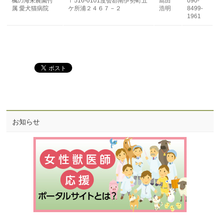
楓の海未農園付
〒516-0101度会郡南伊勢町五
島田
090-
属 愛犬猫病院
ケ所浦２４６７－２
浩明
8499-
1961
お知らせ