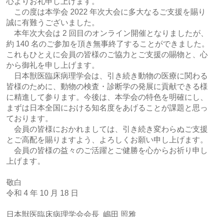
⼼よりお礼申し上げます。
この度は本学会 2022 年次⼤会に多⼤なるご⽀援を賜り
誠に有難うございました。
本年次⼤会は 2 回⽬のオンライン開催となりましたが、
約 140 名のご参加を頂き無事終了
することができました。
これもひとえに会員の皆様のご協⼒とご⽀援の賜物と、⼼
から御礼
を申し上げます。
⽇本獣医臨床病理学会は、引き続き動物の医療に関わる
皆様のために、動物の検査・診断学
の発展に貢献できる様
に精進して参ります。今後は、本学会の特⾊を明確にし、
まずは⽇本
全国における知名度をあげることが課題と思っ
ております。
会員の皆様におかれましては、引き続き変わらぬご⽀援
とご⾼配を賜りますよう、よろしく
お願い申し上げます。
会員の皆様の益々のご活躍とご健勝を⼼からお祈り申し
上げます。
敬⽩
令和 4 年 10 ⽉ 18 ⽇
⽇本獣医臨床病理学会会⻑ 嶋⽥ 照雅