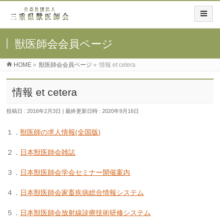
獣医師会会員ページ
HOME
»
獣医師会会員ページ
»
情報 et cetera
情報 et cetera
投稿日 : 2016年2月3日
最終更新日時 : 2020年9月16日
１．
獣医師の求人情報(全国版)
２．
日本獣医師会雑誌
３．
日本獣医師会学会セミナー開催案内
４．
日本獣医師会家畜疾病総合情報システム
５．
日本獣医師会放射線診療技術研修システム