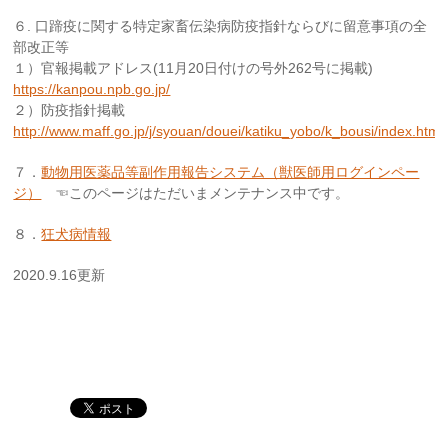
６. 口蹄疫に関する特定家畜伝染病防疫指針ならびに留意事項の全
部改正等
１）官報掲載アドレス(11月20日付けの号外262号に掲載)
https://kanpou.npb.go.jp/
２）防疫指針掲載
http://www.maff.go.jp/j/syouan/douei/katiku_yobo/k_bousi/index.html
７．
動物用医薬品等副作用報告システム（獣医師用ログインペー
ジ）
☜このページはただいまメンテナンス中です。
８．
狂犬病情報
2020.9.16更新