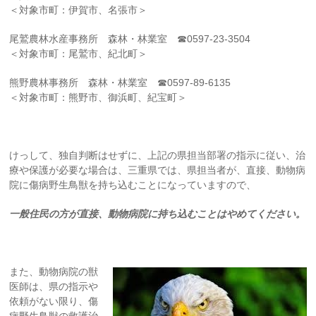
＜対象市町：伊賀市、名張市＞
尾鷲農林水産事務所 森林・林業室 ☎
0597-23-3504
＜対象市町：尾鷲市、紀北町＞
熊野農林事務所 森林・林業室 ☎
0597-89-6135
＜対象市町：熊野市、御浜町、紀宝町＞
けっして、独自判断はせずに、上記の県担当部署の指示に従い、治
療や保護が必要な場合は、三重県では、県担当者が、直接、動物病
院に傷病野生鳥獣を持ち込むことになっていますので、
一般住民の方が直接、動物病院に持ち込むことはやめてください。
また、動物病院の獣
医師は、県の指示や
依頼がない限り、傷