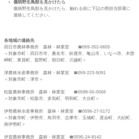
傷病野生鳥獣を見かけたら
傷病野生鳥獣を見かけたら、触れる前に下記の県担当部署に
連絡してください。
各地域の連絡先
四日市農林事務所 森林・林業室 ☎
059-352-0655
＜対象市町：四日市市、桑名市、鈴鹿市、亀山市、いなべ市、木曽
岬町、東員町、菰野町、朝日町、川越町＞
津農林水産事務所 森林・林業室 ☎
059-223-5091
＜対象市町：津市＞
松阪農林事務所 森林・林業室 ☎
0598-50-0568
＜対象市町：松阪市、多気町、明和町、大台町＞
伊勢農林水産事務所 森林・林業室 ☎
0596-27-5172
＜対象市町：伊勢市、鳥羽市、志摩市、玉城町、度会町、大紀町、
南伊勢町＞
伊賀農林事務所 森林・林業室 ☎
0595-24-8142