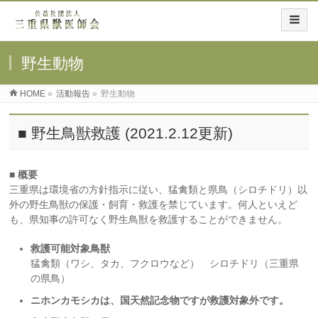
野生動物
HOME
»
活動報告
»
野生動物
■ 野生鳥獣救護 (2021.2.12更新)
■ 概要
三重県は環境省の方針指示に従い、猛禽類と県鳥（シロチドリ）以
外の野生鳥獣の保護・飼育・救護を禁じています。何人といえど
も、県知事の許可なく野生鳥獣を救護することができません。
救護可能対象鳥獣
猛禽類（ワシ、タカ、フクロウなど） シロチドリ（三重県
の県鳥）
ニホンカモシカは、国天然記念物ですが救護対象外です。